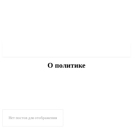
✓ CITY ✗
О политике
БЕЗ КАТЕГОРИИ
ВОЕННАЯ ИСТОРИЯ
ДРУГОЕ
О МЭРЕ
О ПОЛИТИКЕ
Нет постов для отображения