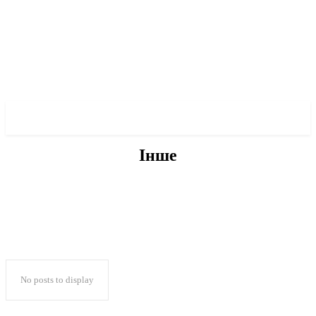
✓ CITY ✗
Інше
БЕЗ КАТЕГОРІЇ
ВОЄННА ІСТОРІЯ
ІНШЕ
ПРО МЕРА
ПРО ПОЛІТИКУ
No posts to display