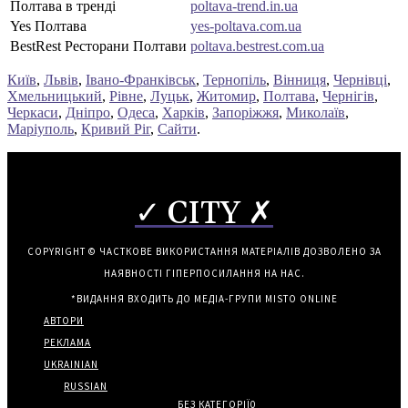
Полтава в тренді
poltava-trend.in.ua
Yes Полтава
yes-poltava.com.ua
BestRest Ресторани Полтави
poltava.bestrest.com.ua
Київ
,
Львів
,
Івано-Франківськ
,
Тернопіль
,
Вінниця
,
Чернівці
,
Хмельницький
,
Рівне
,
Луцьк
,
Житомир
,
Полтава
,
Чернігів
,
Черкаси
,
Дніпро
,
Одеса
,
Харків
,
Запоріжжя
,
Миколаїв
,
Маріуполь
,
Кривий Ріг
,
Сайти
.
✓ CITY ✗
COPYRIGHT © ЧАСТКОВЕ ВИКОРИСТАННЯ МАТЕРІАЛІВ ДОЗВОЛЕНО ЗА
НАЯВНОСТІ ГІПЕРПОСИЛАННЯ НА НАС.
*ВИДАННЯ ВХОДИТЬ ДО МЕДІА-ГРУПИ
MISTO ONLINE
АВТОРИ
РЕКЛАМА
UKRAINIAN
RUSSIAN
БЕЗ КАТЕГОРІЇ
0