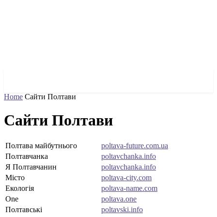
✓ CITY ✗
Home
Сайти Полтави
Сайти Полтави
Полтава майбутнього
poltava-future.com.ua
Полтавчанка
poltavchanka.info
Я Полтавчанин
poltavchanka.info
Місто
poltava-city.com
Екологія
poltava-name.com
One
poltava.one
Полтавські
poltavski.info